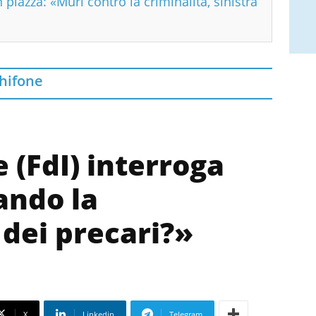
n piazza: «Muri contro la criminalità, sinistra
hifone
 (FdI) interroga
ando la
 dei precari?»
X
Linkedin
Telegram