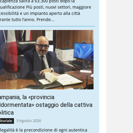
 capienza salirà a 63.300 posti dopo la
qualificazione Più posti, nuovi settori, maggiore
cessibilità e un impianto aperto alla città
rante tutto l’anno. Prende...
mpania, la «provincia
dormentata» ostaggio della cattiva
litica
3 Agosto 2026
itoriale
 legalità è la precondizione di ogni autentica