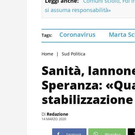
Leggi anche:
Comuni sciolti, FdI i
si assuma responsabilità»
Coronavirus
Marta Sc
Tags:
Home
Sud Politica
Sanità, Iannone
Speranza: «Qu
stabilizzazione
Di
Redazione
14 MARZO 2020
Facebook
WhatsApp