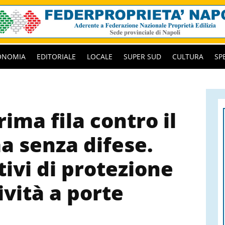
ONOMIA
EDITORIALE
LOCALE
SUPER SUD
CULTURA
SP
rima fila contro il
a senza difese.
ivi di protezione
ività a porte