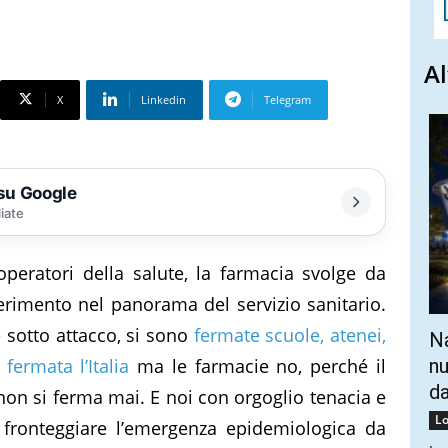
Al
X
Linkedin
Telegram
 su Google
liate
 operatori della salute, la farmacia svolge da
erimento nel panorama del servizio sanitario.
 sotto attacco, si sono
fermate scuole, atenei,
Na
fermata l’Italia
ma le farmacie no, perché il
nu
da
 non si ferma mai. E noi con orgoglio tenacia e
Lo
 fronteggiare l’emergenza epidemiologica da