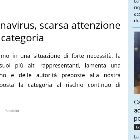
La
ri
ac
du
avirus, scarsa attenzione
 categoria
mo in una situazione di forte necessità, la
uoi più alti rappresentanti, lamenta una
no e delle autorità preposte alla nostra
sposta la categoria al rischio continuo di
Ca
ad
Pubblicità
po
Ed
La