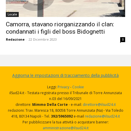
Locale
Camorra, stavano riorganizzando il clan:
condannati i figli del boss Bidognetti
Redazione
-
22 Dicembre 2023
0
Aggiorna le impostazioni di tracciamento della pubblicità
Leggi:
Privacy
-
Cookie
ilSud24.it - Testata registrata presso il Tribunale di Torre Annunziata
n.03 del 16/09/2021
direttore:
Mimmo Della Corte
- e-mail:
direttore@ilsud24.it
redazioni: Trav. Maresca 18, 80058 Torre Annunziata (Na) - Via Toledo
418, 80134 Napoli - Tel.
392/5965092
e-mail
redazione@ilsud24.it
Per pubblicizzare la tua attività o acquistare banner:
amministrazione@ilsud24.it