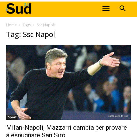
Home
Tags
Ssc Napoli
Tag: Ssc Napoli
Sport
Milan-Napoli, Mazzarri cambia per provare
a espugnare San Siro