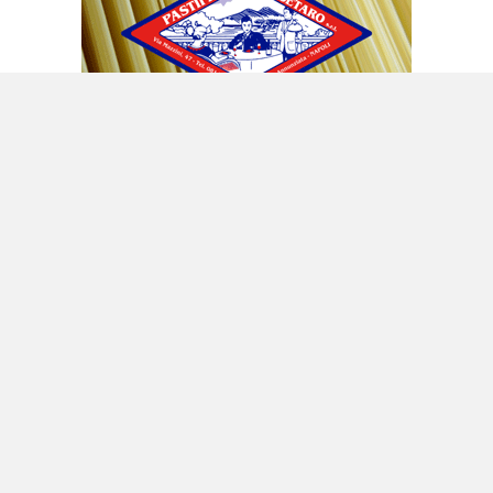
Buonajuto: costretti a pagare per
responsabilità altrui
«Siamo alle solite. Tutti ci stiamo impegnando
di più per migliorare la pulizia della città, ma
capita sempre qualcosa che ci fa tornare
indietro». È il commento scritto su facebook
da
Ciro Buonajuto
, sindaco di Ercolano. In