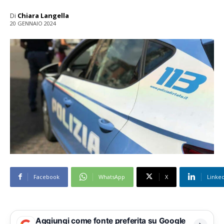
Di
Chiara Langella
20 GENNAIO 2024
Facebook
WhatsApp
X
Linke
Aggiungi come fonte preferita su Google