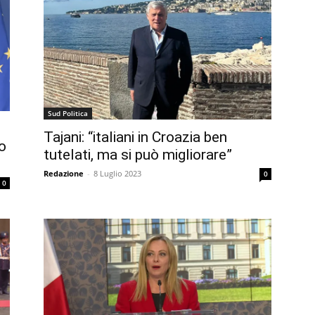
Sud Politica
Tajani: “italiani in Croazia ben
o
tutelati, ma si può migliorare”
Redazione
-
8 Luglio 2023
0
0