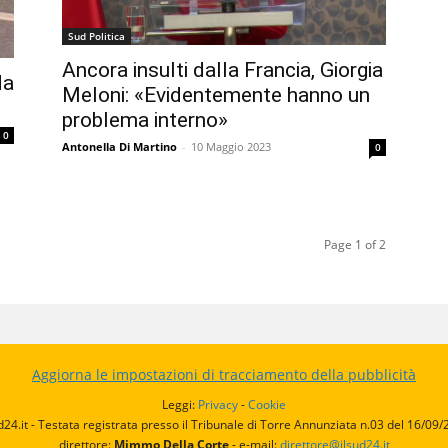
Sud Politica
Ancora insulti dalla Francia, Giorgia
da
Meloni: «Evidentemente hanno un
problema interno»
0
Antonella Di Martino
-
10 Maggio 2023
0
Page 1 of 2
Aggiorna le impostazioni di tracciamento della pubblicità
Leggi:
Privacy
-
Cookie
d24.it - Testata registrata presso il Tribunale di Torre Annunziata n.03 del 16/09
direttore:
Mimmo Della Corte
- e-mail:
direttore@ilsud24.it