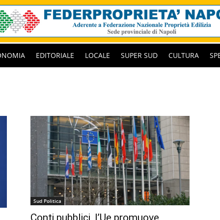
ONOMIA
EDITORIALE
LOCALE
SUPER SUD
CULTURA
SP
Sud Politica
Conti pubblici, l’Ue promuove