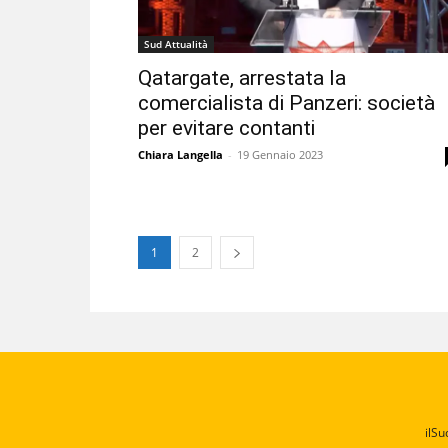
Sud Attualità
Qatargate, arrestata la
comercialista di Panzeri: società
per evitare contanti
Chiara Langella
-
19 Gennaio 2023
1
2
ilSu