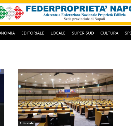
ONOMIA
EDITORIALE
LOCALE
SUPER SUD
CULTURA
SP
Editoriale