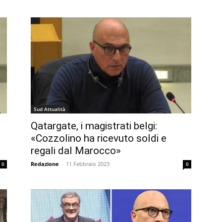
Sud Attualità
Qatargate, i magistrati belgi:
«Cozzolino ha ricevuto soldi e
regali dal Marocco»
Redazione
-
11 Febbraio 2023
0
0