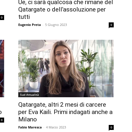
Ue, ci sarà qualcosa che rimane del
Qatargate o dell’assoluzione per
tutti
0
Eugenio Preta
-
5 Giugno 2023
0
Sud Attualità
Qatargate, altri 2 mesi di carcere
o
per Eva Kaili. Primi indagati anche a
Milano
0
Fabio Maresca
-
4 Marzo 2023
0