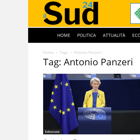
HOME
POLITICA
ATTUALITÀ
EC
Home
Tags
Antonio Panzeri
Tag: Antonio Panzeri
Editoriale