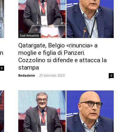
Sud Attualità
Qatargate, Belgio «rinuncia» a
in
moglie e figlia di Panzeri.
Cozzolino si difende e attacca la
stampa
0
Redazione
-
25 Gennaio 2023
0