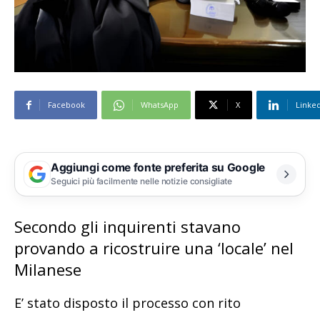
Facebook
WhatsApp
X
Linke
Aggiungi come fonte preferita su Google
Seguici più facilmente nelle notizie consigliate
Secondo gli inquirenti stavano
provando a ricostruire una ‘locale’ nel
Milanese
E’ stato disposto il processo con rito