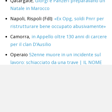
Qatargate,
Giorgi e Panzeri preparavano un
Natale in Marocco
Napoli, Rispoli (FdI):
«Ex Opg, soldi Pnrr per
ristrutturare bene occupato abusivamente»
Camorra,
in Appello oltre 130 anni di carcere
per il clan D’Ausilio
Operaio
52enne muore in un incidente sul
lavoro: schiacciato da una trave | IL NOME
Tags:
'Ndrangheta