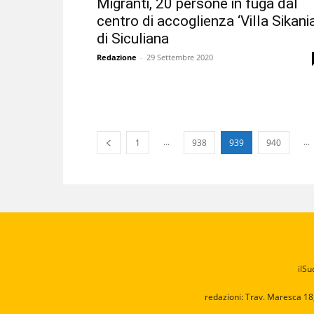
Migranti, 20 persone in fuga dal
centro di accoglienza ‘Villa Sikania
di Siculiana
Redazione
-
29 Settembre 2020
...
...
1
938
939
940
ilSu
redazioni: Trav. Maresca 18