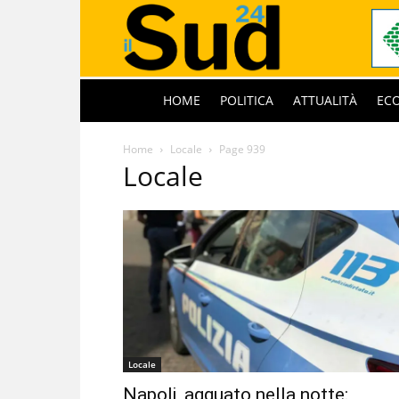
HOME
POLITICA
ATTUALITÀ
EC
Home
Locale
Page 939
Locale
Locale
Napoli, agguato nella notte: