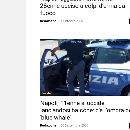
28enne ucciso a colpi d’arma da
fuoco
Redazione
-
1 Ottobre 2020
Locale
Napoli, 11enne si uccide
lanciandosi balcone: c’è l’ombra d
‘blue whale’
Redazione
-
30 Settembre 2020