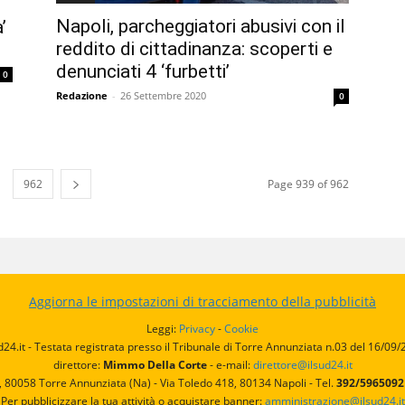
Napoli, parcheggiatori abusivi con il
’
reddito di cittadinanza: scoperti e
denunciati 4 ‘furbetti’
0
Redazione
-
26 Settembre 2020
0
962
Page 939 of 962
Aggiorna le impostazioni di tracciamento della pubblicità
Leggi:
Privacy
-
Cookie
d24.it - Testata registrata presso il Tribunale di Torre Annunziata n.03 del 16/09
direttore:
Mimmo Della Corte
- e-mail:
direttore@ilsud24.it
, 80058 Torre Annunziata (Na) - Via Toledo 418, 80134 Napoli - Tel.
392/596509
Per pubblicizzare la tua attività o acquistare banner:
amministrazione@ilsud24.it