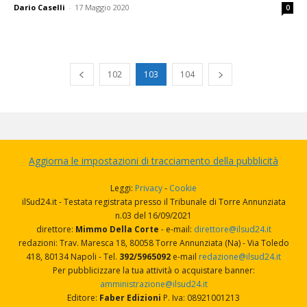
Dario Caselli
-
17 Maggio 2020
0
102
103
104
Aggiorna le impostazioni di tracciamento della pubblicità
Leggi:
Privacy
-
Cookie
ilSud24.it - Testata registrata presso il Tribunale di Torre Annunziata
n.03 del 16/09/2021
direttore:
Mimmo Della Corte
- e-mail:
direttore@ilsud24.it
redazioni: Trav. Maresca 18, 80058 Torre Annunziata (Na) - Via Toledo
418, 80134 Napoli - Tel.
392/5965092
e-mail
redazione@ilsud24.it
Per pubblicizzare la tua attività o acquistare banner:
amministrazione@ilsud24.it
Editore:
Faber Edizioni
P. Iva: 08921001213