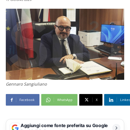
Gennaro Sangiuliano
Facebook
WhatsApp
X
Linke
Aggiungi come fonte preferita su Google