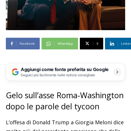
Facebook
WhatsApp
X
Linke
Aggiungi come fonte preferita su Google
Seguici più facilmente nelle notizie consigliate
Gelo sull’asse Roma-Washington
dopo le parole del tycoon
L’offesa di Donald Trump a Giorgia Meloni dice