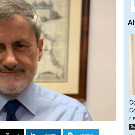
Al
C
Co
ri
Su
X
Linkedin
Telegram