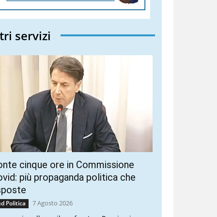
tri servizi
onte cinque ore in Commissione
vid: più propaganda politica che
sposte
7 Agosto 2026
d Politica