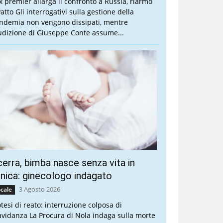
ex premier allarga il confronto a Russia, riarmo
atto Gli interrogativi sulla gestione della
ndemia non vengono dissipati, mentre
audizione di Giuseppe Conte assume...
erra, bimba nasce senza vita in
inica: ginecologo indagato
3 Agosto 2026
cale
otesi di reato: interruzione colposa di
avidanza La Procura di Nola indaga sulla morte