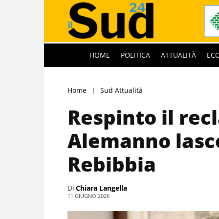
HOME
POLITICA
ATTUALITÀ
EC
Home
Sud Attualità
Respinto il rec
Alemanno lasce
Rebibbia
Di
Chiara Langella
11 GIUGNO 2026