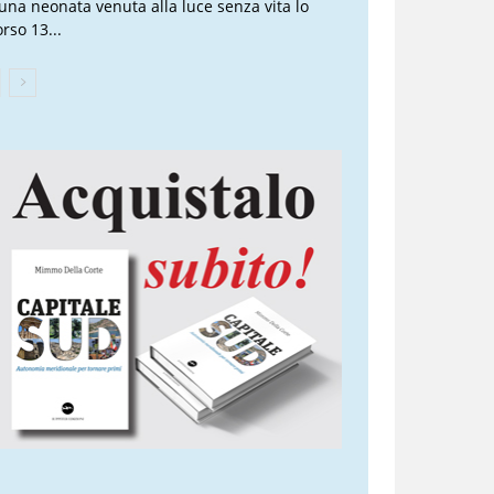
 una neonata venuta alla luce senza vita lo
rso 13...