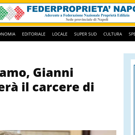
ONOMIA
EDITORIALE
LOCALE
SUPER SUD
CULTURA
SP
lamo, Gianni
rà il carcere di