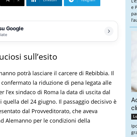
L’
e P
pa
l’
 su Google
liate
ciosi sull’esito
nno potrà lasciare il carcere di Rebibbia. Il
 confermato la riduzione di pena legata alle
r l’ex sindaco di Roma la data di uscita dal
Ac
i quella del 24 giugno. Il passaggio decisivo è
cl
resentato dal Provveditorato, che aveva
Lo
 ad Alemanno per le condizioni della
Ip
gr