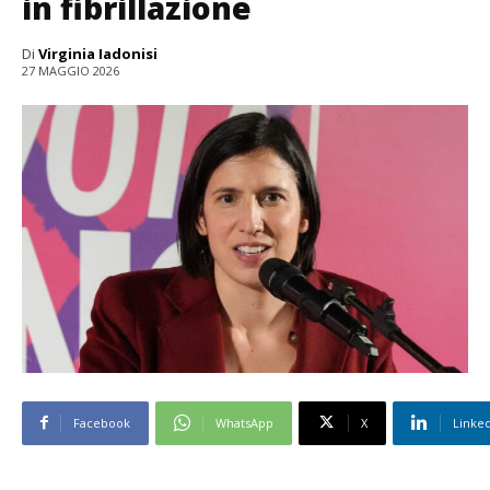
in fibrillazione
Di
Virginia Iadonisi
27 MAGGIO 2026
Facebook
WhatsApp
X
Linke