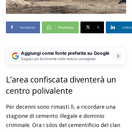
Facebook
WhatsApp
X
Linke
Aggiungi come fonte preferita su Google
Seguici più facilmente nelle notizie consigliate
L’area confiscata diventerà un
centro polivalente
Per decenni sono rimasti lì, a ricordare una
stagione di cemento illegale e dominio
criminale. Ora i silos del cementificio del clan