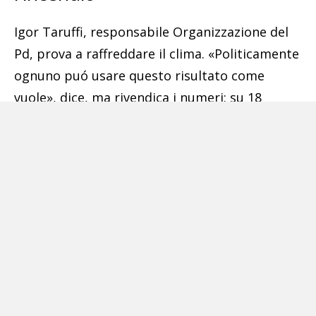
Igor Taruffi, responsabile Organizzazione del
Pd, prova a raffreddare il clima. «Politicamente
ognuno puó usare questo risultato come
vuole», dice, ma rivendica i numeri: su 18
comuni capoluogo, 5 sono stati vinti dal
centrosinistra, 3 dal centrodestra e 4, tra cui
Salerno ed Enna, da civici non di destra.
Restano poi sei città al ballottaggio e, secondo
Taruffi, «la partita per l’anno prossimo è
aperta».
Il problema è che nel Pd non tutti sembrano
convinti. Tra i riformisti circola un
avvertimento pesante: «La vittoria non è