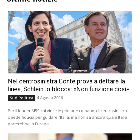
Nel centrosinistra Conte prova a dettare la
linea, Schlein lo blocca: «Non funziona così»
4 Agosto 2026
Sud Politica
Per il leader M5S chi vince le primarie comanda Il centrosinistra
chiede fiducia per guidare l’Italia, ma non sa ancora quale Italia
porterebbe in Europa....