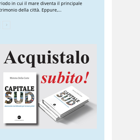
riodo in cui il mare diventa il principale
trimonio della città. Eppure,...