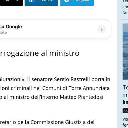
To
co
fam
 su Google
liate
errogazione al ministro
utazioni». Il senatore Sergio Rastrelli porta in
To
azioni criminali nei Comuni di Torre Annunziata
ma
 al ministro dell’Interno Matteo Piantedosi
lu
Lo
Ve
segretario della Commissione Giustizia del
fe