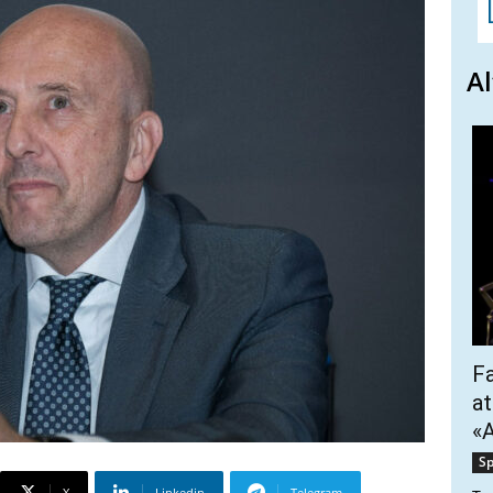
Al
Fa
at
«A
Sp
X
Linkedin
Telegram