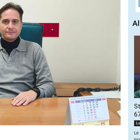
Al
St
67
Lo
Le
pr