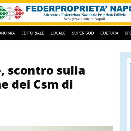
ONOMIA
EDITORIALE
LOCALE
SUPER SUD
CULTURA
SP
, scontro sulla
ne dei Csm di