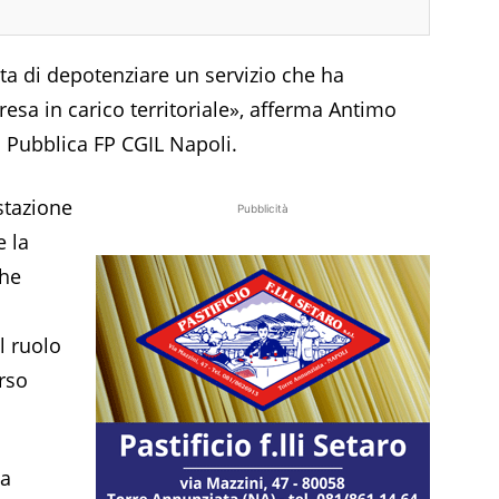
lta di depotenziare un servizio che ha
resa in carico territoriale», afferma Antimo
 Pubblica FP CGIL Napoli.
stazione
Pubblicità
e la
che
l ruolo
orso
la