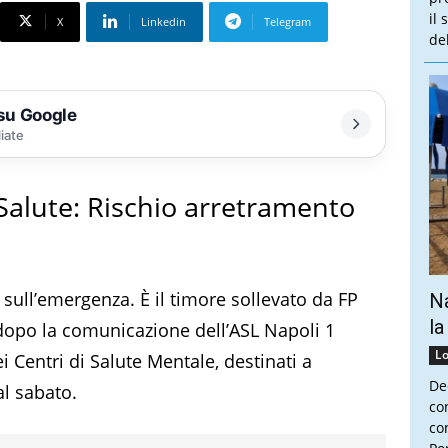
il
X
Linkedin
Telegram
de
 su Google
liate
 Salute: Rischio arretramento
 sull’emergenza. È il timore sollevato da FP
Na
la
 dopo la comunicazione dell’ASL Napoli 1
Lo
 Centri di Salute Mentale, destinati a
De
al sabato.
co
con