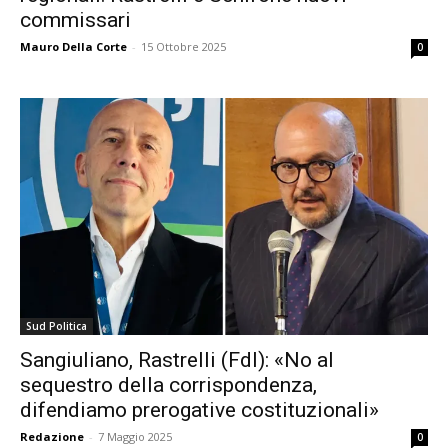
commissari
Mauro Della Corte
-
15 Ottobre 2025
0
Sud Politica
Sangiuliano, Rastrelli (FdI): «No al
sequestro della corrispondenza,
difendiamo prerogative costituzionali»
Redazione
-
7 Maggio 2025
0