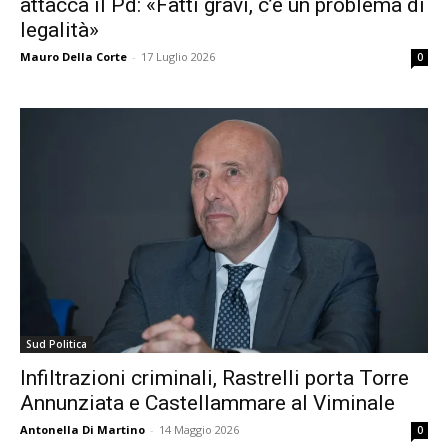
attacca il Pd: «Fatti gravi, c’è un problema di
legalità»
Mauro Della Corte
-
17 Luglio 2026
0
Sud Politica
Infiltrazioni criminali, Rastrelli porta Torre
Annunziata e Castellammare al Viminale
Antonella Di Martino
-
14 Maggio 2026
0