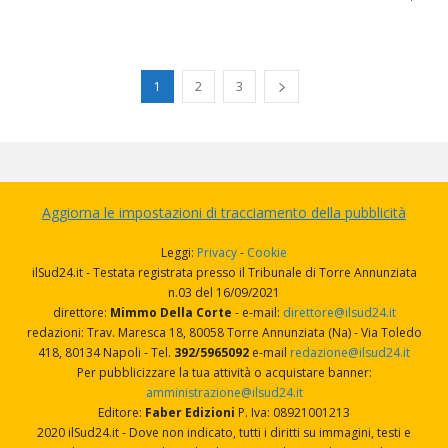
1
2
3
Aggiorna le impostazioni di tracciamento della pubblicità
Leggi:
Privacy
-
Cookie
ilSud24.it - Testata registrata presso il Tribunale di Torre Annunziata
n.03 del 16/09/2021
direttore:
Mimmo Della Corte
- e-mail:
direttore@ilsud24.it
redazioni: Trav. Maresca 18, 80058 Torre Annunziata (Na) - Via Toledo
418, 80134 Napoli - Tel.
392/5965092
e-mail
redazione@ilsud24.it
Per pubblicizzare la tua attività o acquistare banner:
amministrazione@ilsud24.it
Editore:
Faber Edizioni
P. Iva: 08921001213
2020 ilSud24.it - Dove non indicato, tutti i diritti su immagini, testi e