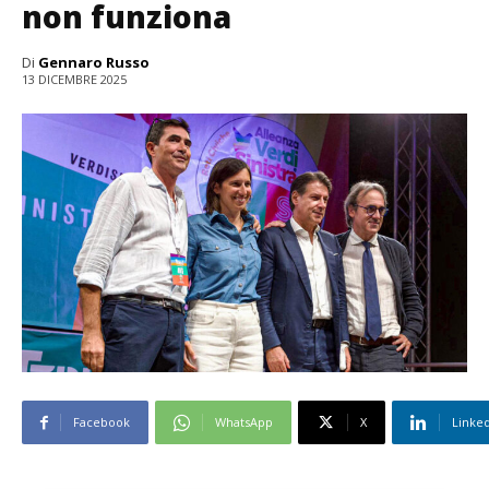
non funziona
Di
Gennaro Russo
13 DICEMBRE 2025
Facebook
WhatsApp
X
Linke