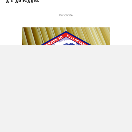
Pubblicità
La patrimoniale: l’idea che spaventa
perfino chi dovrebbe sostenerla