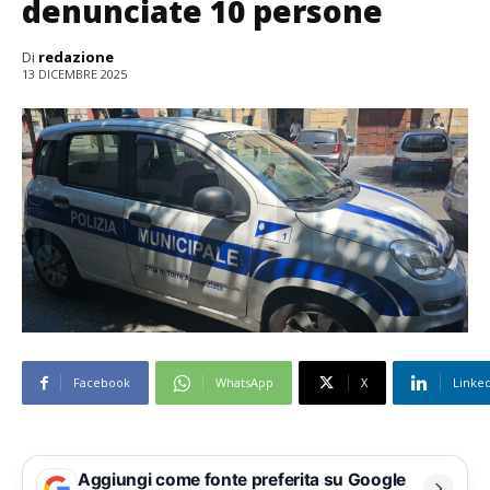
denunciate 10 persone
Di
redazione
13 DICEMBRE 2025
Facebook
WhatsApp
X
Linke
Aggiungi come fonte preferita su Google