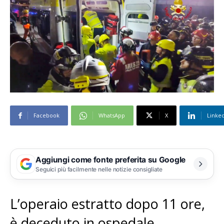
Facebook
WhatsApp
X
Linke
Aggiungi come fonte preferita su Google
Seguici più facilmente nelle notizie consigliate
L’operaio estratto dopo 11 ore,
è deceduto in ospedale