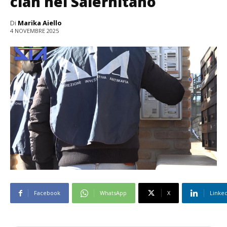
clan nel Salernitano
Di
Marika Aiello
4 NOVEMBRE 2025
Facebook
WhatsApp
X
Linke