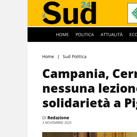
HOME
POLITICA
ATTUALITÀ
EC
Home
Sud Politica
Campania, Cerre
nessuna lezion
solidarietà a P
Di
Redazione
3 NOVEMBRE 2025