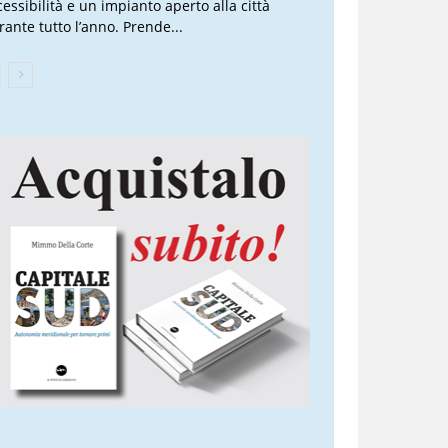
cessibilità e un impianto aperto alla città
rante tutto l’anno. Prende...