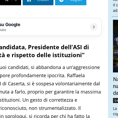
il
ad.
 su Google
liate
ndidata, Presidente dell’ASI di
à e rispetto delle istituzioni”
 suoi candidati, si abbandona a un’aggressione
apore profondamente ipocrita. Raffaela
Na
I di Caserta, si è sospesa volontariamente dal
nu
nuta a farlo, proprio per garantire la massima
da
stituzioni. Un gesto di correttezza e
Lo
iconosciuto, non strumentalizzato. Il
La
ri
n sproloqui, si ricorda per chi ha fatto la