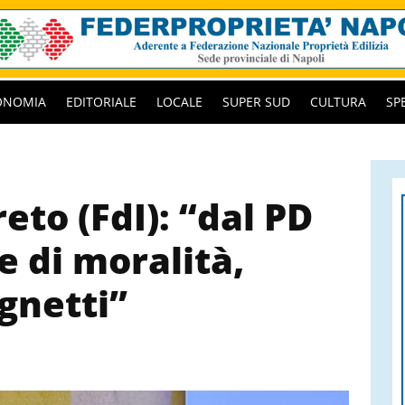
ONOMIA
EDITORIALE
LOCALE
SUPER SUD
CULTURA
SP
to (FdI): “dal PD
e di moralità,
ignetti”