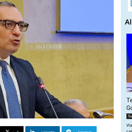
Al
Te
Go
Su
Vi
ca
X
Linkedin
Telegram