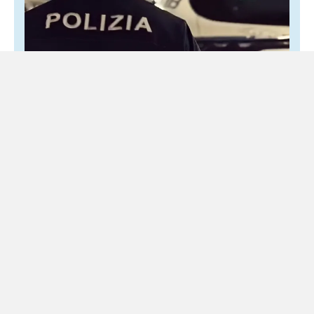
Secondigliano, colpi di pistola durante la
Notte bianca: trovati tre bossoli
8 Agosto 2026
Locale
Momenti di panico tra la folla Colpi di pistola tra la folla
ieri sera durante la Notte bianca di Secondigliano. Nel
quartiere napoletano, al momento...