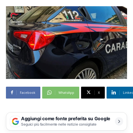
Facebook
WhatsApp
X
Linke
Aggiungi come fonte preferita su Google
Seguici più facilmente nelle notizie consigliate