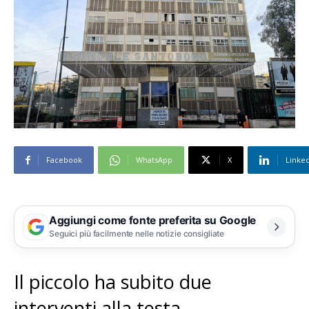
Facebook
WhatsApp
X
Linke
Aggiungi come fonte preferita su Google
Seguici più facilmente nelle notizie consigliate
Il piccolo ha subito due
interventi alla testa