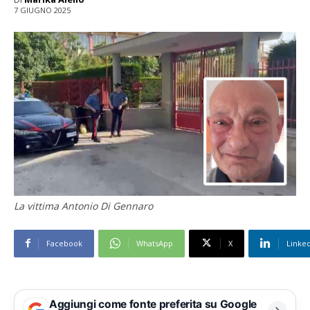
7 GIUGNO 2025
La vittima Antonio Di Gennaro
Facebook
WhatsApp
X
Linke
Aggiungi come fonte preferita su Google