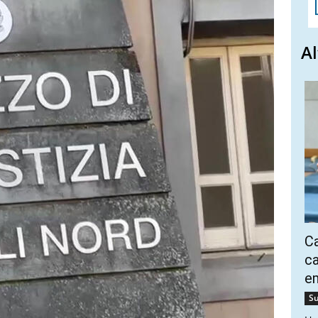
Al
Ca
ca
e
Su