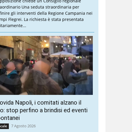
opposizione chiede un Consiglio regionale
raordinario Una seduta straordinaria per
finire gli interventi della Regione Campania nei
mpi Flegrei. La richiesta è stata presentata
itariamente...
vida Napoli, i comitati alzano il
ro: stop perfino a brindisi ed eventi
pontanei
7 Agosto 2026
cale