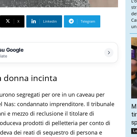
L'
st
de
Ca
X
Linkedin
Telegram
un
 su Google
liate
a donna incinta
furono segregati per ore in un caveau per
 del Nas: condannato imprenditore. Il tribunale
Mo
 e mezzo di reclusione il titolare di
ti
s
oduceva prodotti di pelletteria per conto di
Lo
deva dei reati di sequestro di persona e