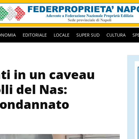
ONOMIA
EDITORIALE
LOCALE
SUPER SUD
CULTURA
SP
ti in un caveau
li del Nas:
condannato