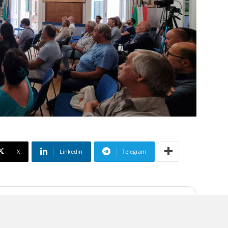
X
Linkedin
Telegram
 su Google
liate