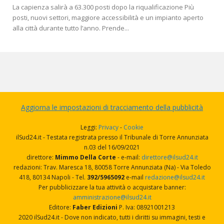
La capienza salirà a 63.300 posti dopo la riqualificazione Più
posti, nuovi settori, maggiore accessibilità e un impianto aperto
alla città durante tutto l’anno. Prende...
Aggiorna le impostazioni di tracciamento della pubblicità
Leggi:
Privacy
-
Cookie
ilSud24.it - Testata registrata presso il Tribunale di Torre Annunziata
n.03 del 16/09/2021
direttore:
Mimmo Della Corte
- e-mail:
direttore@ilsud24.it
redazioni: Trav. Maresca 18, 80058 Torre Annunziata (Na) - Via Toledo
418, 80134 Napoli - Tel.
392/5965092
e-mail
redazione@ilsud24.it
Per pubblicizzare la tua attività o acquistare banner:
amministrazione@ilsud24.it
Editore:
Faber Edizioni
P. Iva: 08921001213
2020 ilSud24.it - Dove non indicato, tutti i diritti su immagini, testi e