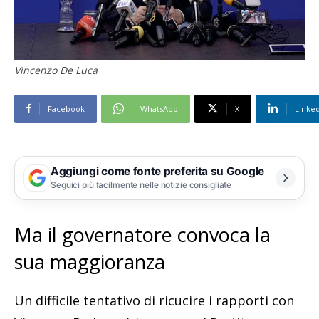
Vincenzo De Luca
Facebook
WhatsApp
X
Linke
Aggiungi come fonte preferita su Google
Seguici più facilmente nelle notizie consigliate
Ma il governatore convoca la
sua maggioranza
Un difficile tentativo di ricucire i rapporti con