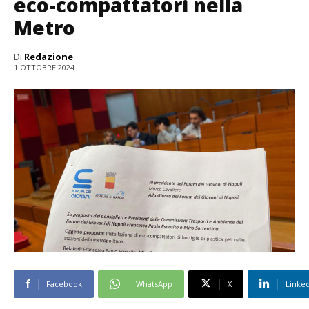
eco-compattatori nella
Metro
Di
Redazione
1 OTTOBRE 2024
Facebook
WhatsApp
X
Linke