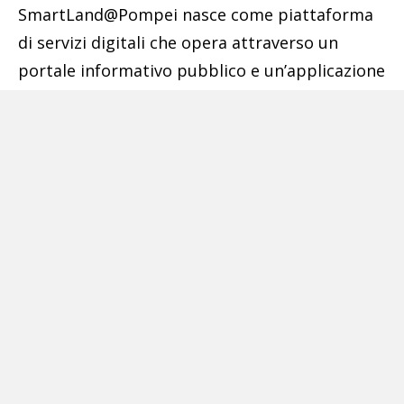
SmartLand@Pompei nasce come piattaforma
di servizi digitali che opera attraverso un
portale informativo pubblico e un’applicazione
mobile (già disponibile gratuitamente sugli
store per dispositivi Android e iOS) che
consentono all’utente di avere a disposizione
percorsi tematici (relativi a luoghi della
cultura, di culto, naturalistici,
enogastronomici, ecc.) costituiti da punti di
interesse, appositamente combinati per
promuovere il territorio, alla cui visita è
associato un sistema di crediti e premialità,
resi disponibili dagli operatori economici che
partecipano all’iniziativa dopo aver aderito ad