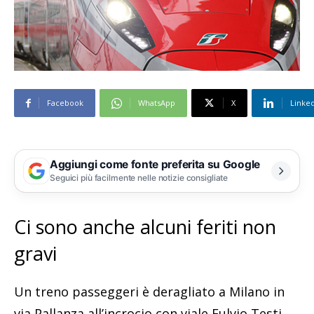
Facebook
WhatsApp
X
Linke
Aggiungi come fonte preferita su Google
Seguici più facilmente nelle notizie consigliate
Ci sono anche alcuni feriti non
gravi
Un treno passeggeri è deragliato a Milano in
via Pallanza all’incrocio con viale Fulvio Testi.