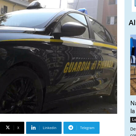
Al
Na
la
Lo
X
Linkedin
Telegram
De
co