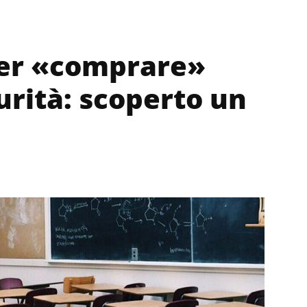
per «comprare»
urità: scoperto un