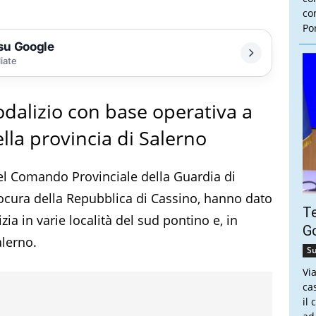
con
Por
 su Google
liate
odalizio con base operativa a
lla provincia di Salerno
del Comando Provinciale della Guardia di
Procura della Repubblica di Cassino, hanno dato
Te
ia in varie località del sud pontino e, in
Go
alerno.
Su
Vi
ca
il