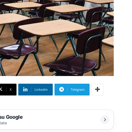
X
Linkedin
Telegram
 su Google
liate