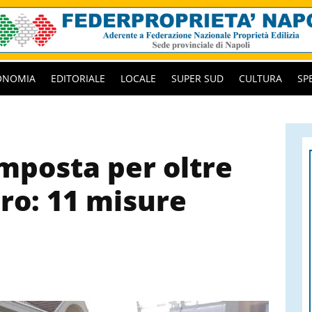
ONOMIA
EDITORIALE
LOCALE
SUPER SUD
CULTURA
SP
’imposta per oltre
uro: 11 misure