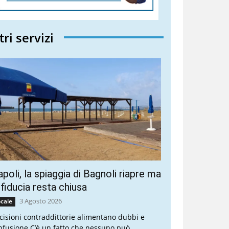
tri servizi
poli, la spiaggia di Bagnoli riapre ma
 fiducia resta chiusa
3 Agosto 2026
cale
cisioni contraddittorie alimentano dubbi e
nfusione C’è un fatto che nessuno può