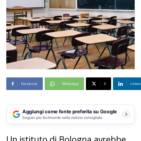
Facebook
WhatsApp
X
Linke
Aggiungi come fonte preferita su Google
Seguici più facilmente nelle notizie consigliate
Un istituto di Bologna avrebbe