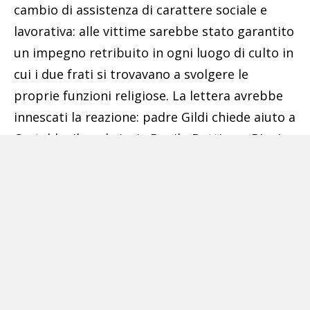
cambio di assistenza di carattere sociale e
lavorativa: alle vittime sarebbe stato garantito
un impegno retribuito in ogni luogo di culto in
cui i due frati si trovavano a svolgere le
proprie funzioni religiose. La lettera avrebbe
innescati la reazione: padre Gildi chiede aiuto a
Castaldo, il quale invia Danilo Bottino e Biagio
Cirillo, lo scorso 26 aprile, ad impossessarsi dei
telefoni cellulari delle vittime.
I due sfondano la porta dell’abitazione e,
armati di una mazza da baseball («dammelo
altrimenti ti spacco la faccia, ti uccido»), hanno
cercato di farsi consegnare i cellulari, obiettivo
fallito a causa della reazione dei due