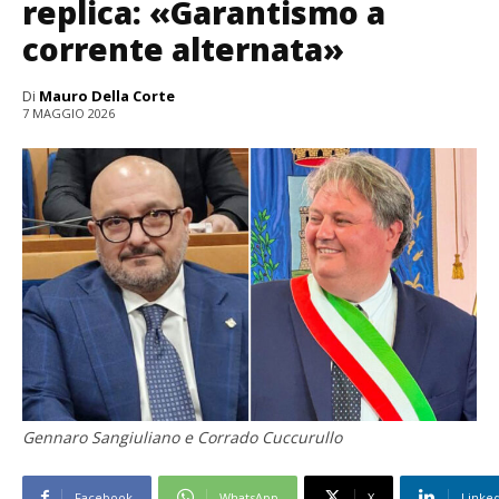
replica: «Garantismo a
corrente alternata»
Di
Mauro Della Corte
7 MAGGIO 2026
Gennaro Sangiuliano e Corrado Cuccurullo
Facebook
WhatsApp
X
Linke