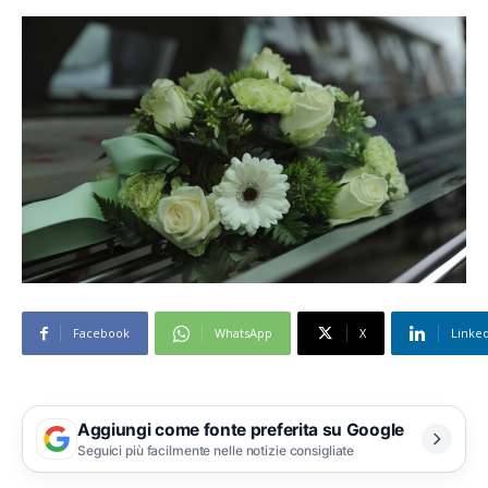
Facebook
WhatsApp
X
Linke
Aggiungi come fonte preferita su Google
Seguici più facilmente nelle notizie consigliate