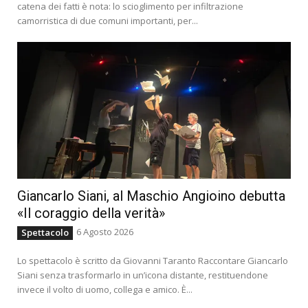
catena dei fatti è nota: lo scioglimento per infiltrazione
camorristica di due comuni importanti, per...
Giancarlo Siani, al Maschio Angioino debutta
«Il coraggio della verità»
6 Agosto 2026
Spettacolo
Lo spettacolo è scritto da Giovanni Taranto Raccontare Giancarlo
Siani senza trasformarlo in un’icona distante, restituendone
invece il volto di uomo, collega e amico. È...