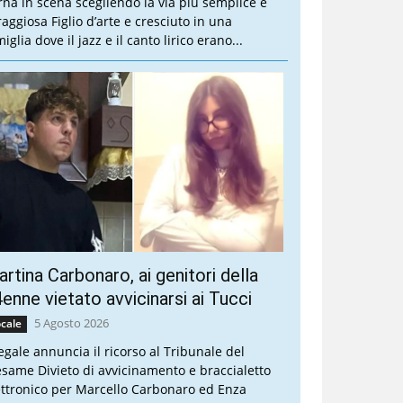
rna in scena scegliendo la via più semplice e
raggiosa Figlio d’arte e cresciuto in una
iglia dove il jazz e il canto lirico erano...
rtina Carbonaro, ai genitori della
enne vietato avvicinarsi ai Tucci
5 Agosto 2026
cale
legale annuncia il ricorso al Tribunale del
esame Divieto di avvicinamento e braccialetto
ettronico per Marcello Carbonaro ed Enza