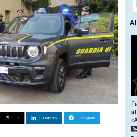
Al
Fa
at
X
Linkedin
Telegram
«A
Sp