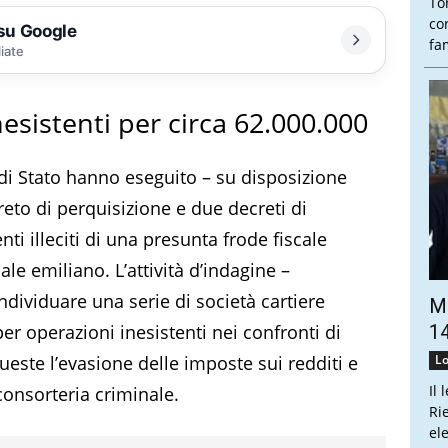
To
co
 su Google
fam
liate
esistenti per circa 62.000.000
 di Stato hanno eseguito – su disposizione
eto di perquisizione e due decreti di
nti illeciti di una presunta frode fiscale
le emiliano. L’attività d’indagine –
ndividuare una serie di società cartiere
Ma
per operazioni inesistenti nei confronti di
14
queste l’evasione delle imposte sui redditi e
Lo
Il 
 consorteria criminale.
Ri
el