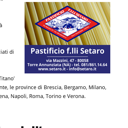
à
i
iati di
l
Titano’
nte, le province di Brescia, Bergamo, Milano,
na, Napoli, Roma, Torino e Verona.