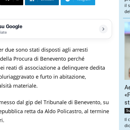
il
de
 su Google
liate
r due sono stati disposti agli arresti
i della Procura di Benevento perché
dei reati di associazione a delinquere dedita
pluriaggravato e furto in abitazione,
alsità materiale.
Ae
«F
emesso dal gip del Tribunale di Benevento, su
st
Repubblica retta da Aldo Policastro, al termine
Su
i.
Il
dic