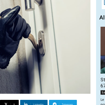
Al
St
67
Lo
Le
pr
X
Linkedin
Telegram