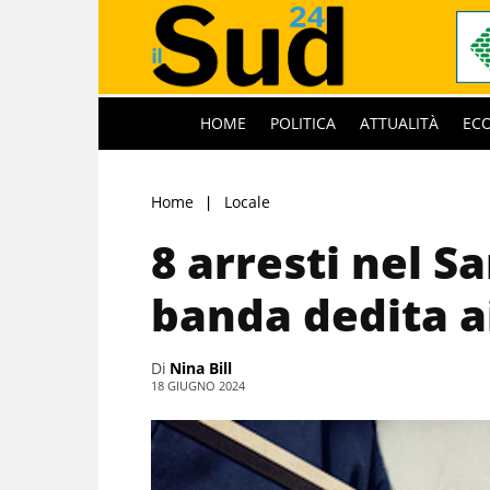
HOME
POLITICA
ATTUALITÀ
EC
Home
Locale
8 arresti nel S
banda dedita ai
Di
Nina Bill
18 GIUGNO 2024