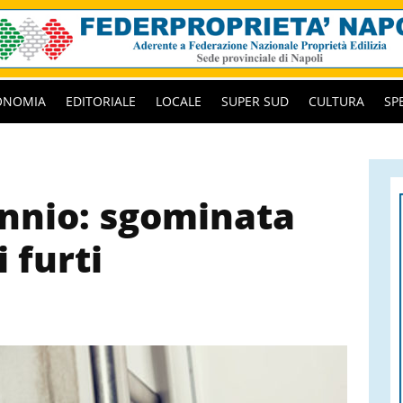
ONOMIA
EDITORIALE
LOCALE
SUPER SUD
CULTURA
SP
annio: sgominata
 furti