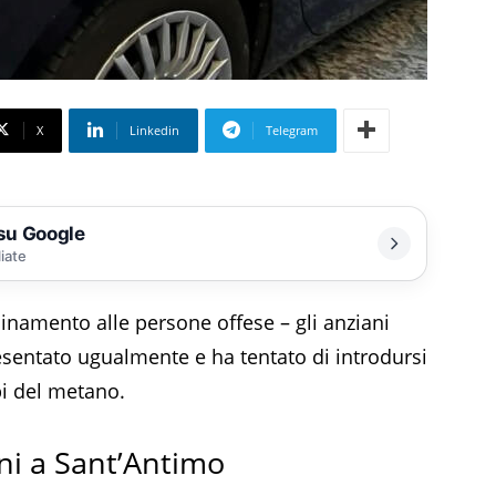
X
Linkedin
Telegram
 su Google
liate
icinamento alle persone offese – gli anziani
resentato ugualmente e ha tentato di introdursi
bi del metano.
ni a Sant’Antimo