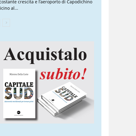
 costante crescita e l’aeroporto di Capodichino
icino al...