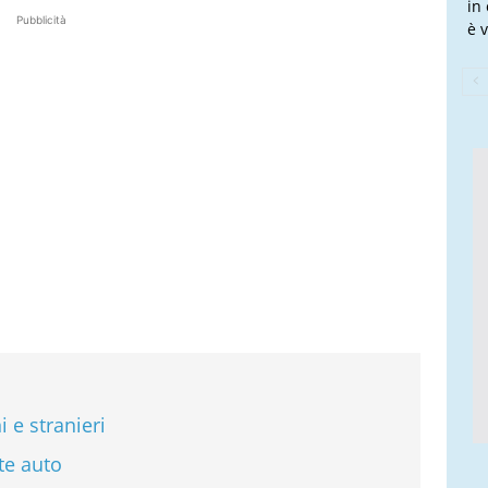
in
Pubblicità
è v
 e stranieri
te auto