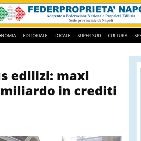
ONOMIA
EDITORIALE
LOCALE
SUPER SUD
CULTURA
SP
s edilizi: maxi
miliardo in crediti