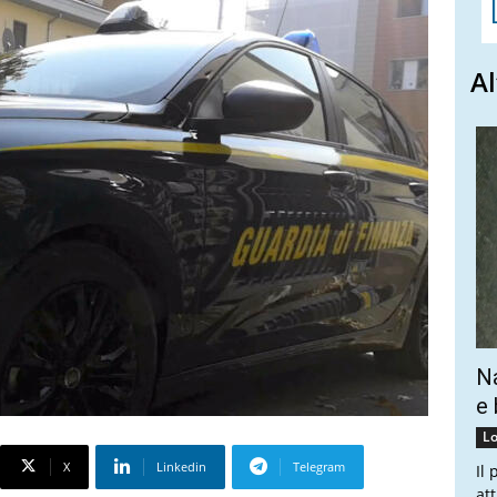
Al
Na
e 
Lo
X
Linkedin
Telegram
Il
at