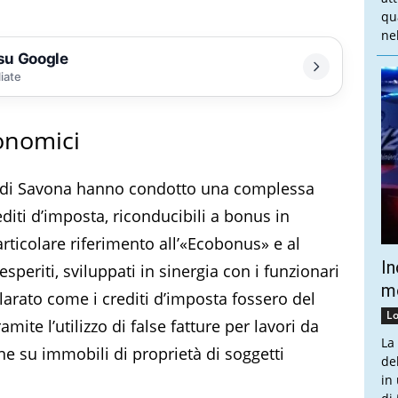
qu
nel
 su Google
liate
onomici
e di Savona hanno condotto una complessa
rediti d’imposta, riconducibili a bonus in
articolare riferimento all’«Ecobonus» e al
In
periti, sviluppati in sinergia con i funzionari
mo
clarato come i crediti d’imposta fossero del
Lo
amite l’utilizzo di false fatture per lavori da
La
ne su immobili di proprietà di soggetti
de
in