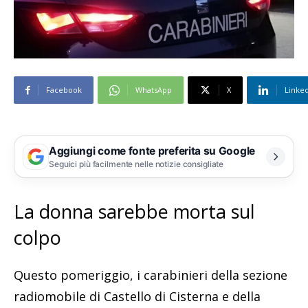
Facebook
WhatsApp
X
Linke
Aggiungi come fonte preferita su Google
Seguici più facilmente nelle notizie consigliate
La donna sarebbe morta sul
colpo
Questo pomeriggio, i carabinieri della sezione
radiomobile di Castello di Cisterna e della