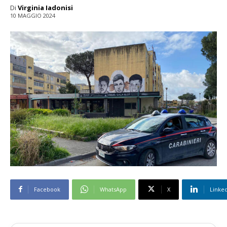
Di
Virginia Iadonisi
10 MAGGIO 2024
Facebook
WhatsApp
X
Linke