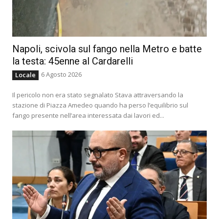
Napoli, scivola sul fango nella Metro e batte
la testa: 45enne al Cardarelli
6 Agosto 2026
Locale
Il pericolo non era stato segnalato Stava attraversando la
stazione di Piazza Amedeo quando ha perso l’equilibrio sul
fango presente nell’area interessata dai lavori ed...