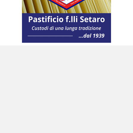
Sempre a Taranto sarà attivo un treno di
laminazione a caldo, mentre tutto il laminato a
freddo andrà a Genova, raggiungendo dopo
l’estate 450.000 tonnellate l’anno e 600.000
tonnellate l’anno a Novi Ligure. Quindi una
«organizzazione snella ed efficiente» ed una
gestione «equilibrata e solidale della forza
lavoro». Per raggiungere gli obiettivi Adi in a.s
«auspica una forte collaborazione e