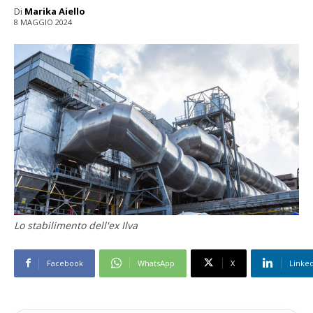
Di
Marika Aiello
8 MAGGIO 2024
Lo stabilimento dell'ex Ilva
Facebook
WhatsApp
X
Linke