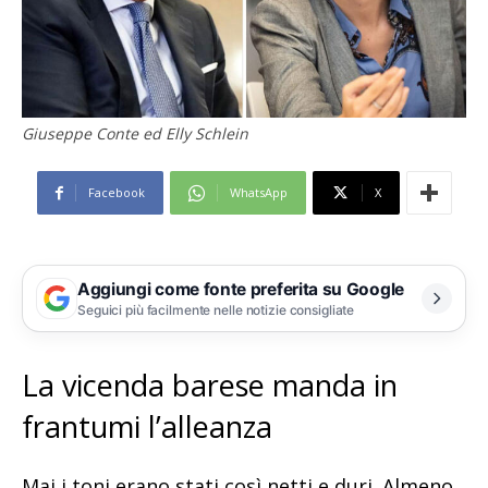
Giuseppe Conte ed Elly Schlein
Facebook
WhatsApp
X
Aggiungi come fonte preferita su Google
Seguici più facilmente nelle notizie consigliate
La vicenda barese manda in
frantumi l’alleanza
Mai i toni erano stati così netti e duri. Almeno