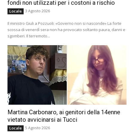
fondi non utilizzati per i costoni a rischio
3 Agosto 2026
Locale
Il ministro Giuli a Pozzuoli: «Governo non si nasconde» La forte
scossa di venerdì sera non ha provocato soltanto paura, danni e
sgomberi. Il terremoto...
Martina Carbonaro, ai genitori della 14enne
vietato avvicinarsi ai Tucci
5 Agosto 2026
Locale