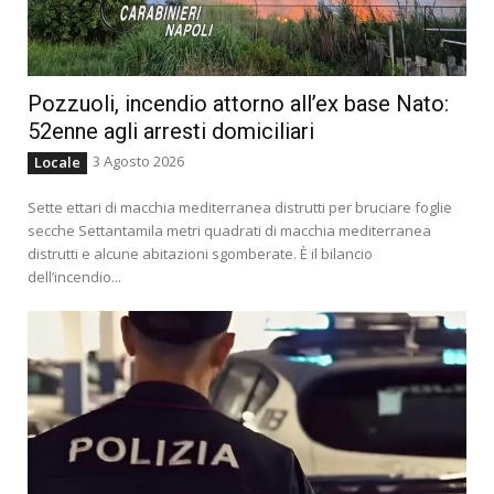
Pozzuoli, incendio attorno all’ex base Nato:
52enne agli arresti domiciliari
3 Agosto 2026
Locale
Sette ettari di macchia mediterranea distrutti per bruciare foglie
secche Settantamila metri quadrati di macchia mediterranea
distrutti e alcune abitazioni sgomberate. È il bilancio
dell’incendio...