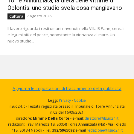
Torre Annunziata, la dieta delle vittime di
Oplontis: uno studio svela cosa mangiavano
7 Agosto 2026
Cultura
Il lavoro riguarda i resti umani rinvenuti nella Villa B Pane, cereali
e legumi più del pesce, nonostante la vicinanza al mare. Un
nuovo studio...
Aggiorna le impostazioni di tracciamento della pubblicità
Leggi:
Privacy
-
Cookie
ilSud24.it - Testata registrata presso il Tribunale di Torre Annunziata
n.03 del 16/09/2021
direttore:
Mimmo Della Corte
- e-mail:
direttore@ilsud24.it
redazioni: Trav. Maresca 18, 80058 Torre Annunziata (Na) - Via Toledo
418, 80134 Napoli - Tel.
392/5965092
e-mail
redazione@ilsud24.it