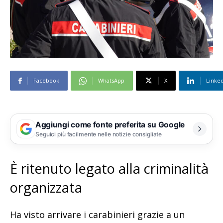
Facebook
WhatsApp
X
Linke
Aggiungi come fonte preferita su Google
Seguici più facilmente nelle notizie consigliate
È ritenuto legato alla criminalità
organizzata
Ha visto arrivare i carabinieri grazie a un