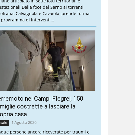
piano articolato in sette lotti territoriali e
estazionali Dalla foce del Sarno ai torrenti
lofrana, Calvagnola e Cavaiola, prende forma
 programma di interventi...
rremoto nei Campi Flegrei, 150
miglie costrette a lasciare la
opria casa
1 Agosto 2026
cale
nque persone ancora ricoverate per traumi e