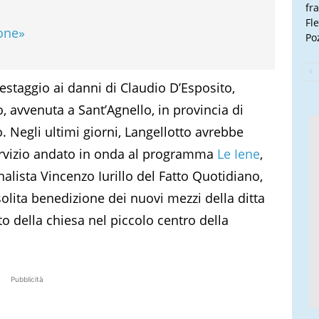
fr
Fl
ione»
Poz
estaggio ai danni di Claudio D’Esposito,
 avvenuta a Sant’Agnello, in provincia di
. Negli ultimi giorni, Langellotto avrebbe
servizio andato in onda al programma
Le Iene
,
nalista Vincenzo Iurillo del Fatto Quotidiano,
solita benedizione dei nuovi mezzi della ditta
o della chiesa nel piccolo centro della
Pubblicità