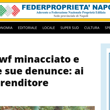
ONOMIA
EDITORIALE
LOCALE
SUPER SUD
CULTURA
SP
Wwf minacciato e
e sue denunce: ai
prenditore