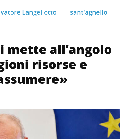
lvatore Langellotto
sant'agnello
ci mette all’angolo
ioni risorse e
 assumere»