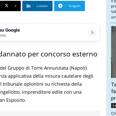
Il 
pr
X
Linkedin
Telegram
So
un
 su Google
liate
ndannato per concorso esterno
o del Gruppo di Torre Annunziata (Napoli)
a applicativa della misura cautelare degli
l tribunale oplontini su richiesta della
Te
fa
angellotto, imprenditore edile con una
pr
an Esposito.
Lo
Ci