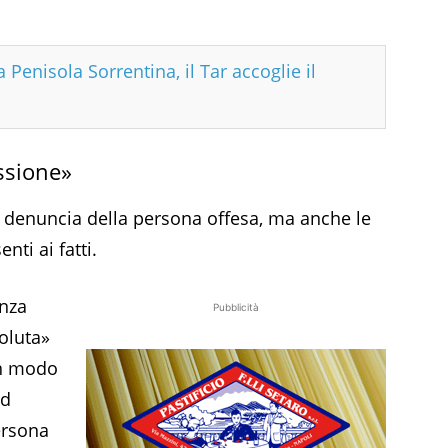
Penisola Sorrentina, il Tar accoglie il
ssione»
a denuncia della persona offesa, ma anche le
nti ai fatti.
anza
Pubblicità
oluta»
in modo
ed
ersona