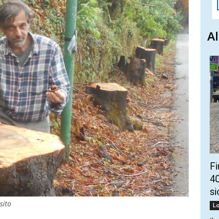
Al
Fi
40
si
sito
Lo