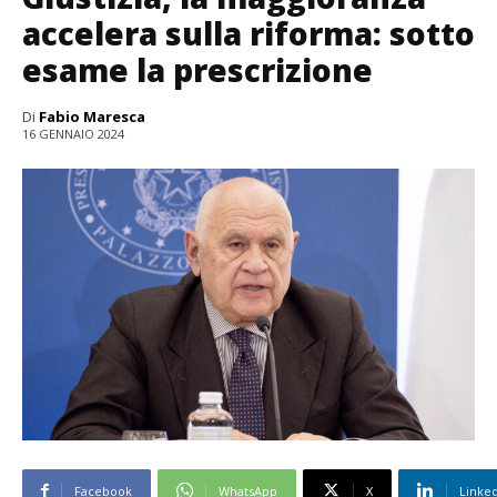
accelera sulla riforma: sotto
esame la prescrizione
Di
Fabio Maresca
16 GENNAIO 2024
Facebook
WhatsApp
X
Linke