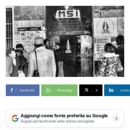
Facebook
WhatsApp
X
Linke
Aggiungi come fonte preferita su Google
Seguici più facilmente nelle notizie consigliate