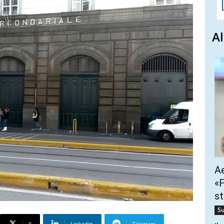
Al
Ae
«F
st
Su
X
Linkedin
Telegram