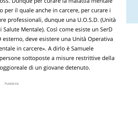
i, oss. Dunque per curare la malattia mentale
o per il quale anche in carcere, per curare i
re professionali, dunque una U.O.S.D. (Unità
i Salute Mentale). Così come esiste un SerD
 esterno, deve esistere una Unità Operativa
ntale in carcere». A dirlo è Samuele
ersone sottoposte a misure restrittive della
Poggioreale di un giovane detenuto.
Pubblicità