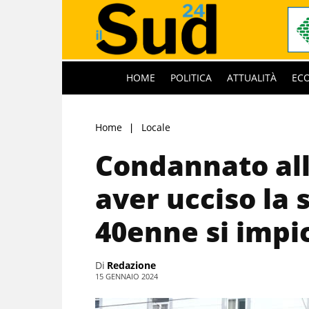
HOME
POLITICA
ATTUALITÀ
EC
Home
Locale
Condannato all
aver ucciso la
40enne si impi
Di
Redazione
15 GENNAIO 2024