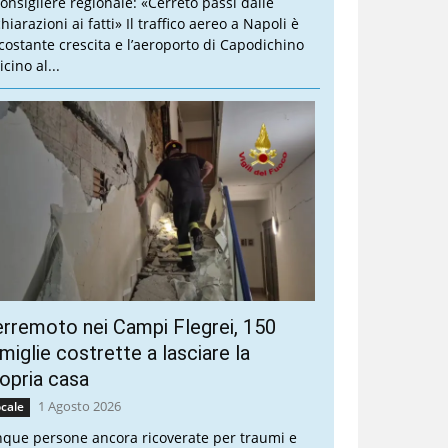
 consigliere regionale: «Cerreto passi dalle
hiarazioni ai fatti» Il traffico aereo a Napoli è
 costante crescita e l’aeroporto di Capodichino
icino al...
rremoto nei Campi Flegrei, 150
miglie costrette a lasciare la
opria casa
1 Agosto 2026
cale
nque persone ancora ricoverate per traumi e