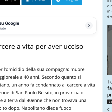
Il
dic
in
è v
 su Google
liate
cere a vita per aver ucciso
per l’omicidio della sua compagna: muore
ggioreale a 40 anni. Secondo quanto si
Te
tano, un anno fa condannato al carcere a vita
fa
enne di San Paolo Belsito, in provincia di
pr
me a terra dal 40enne che non trovava una
Lo
bito dopo, Napolitano diede fuoco
Ci