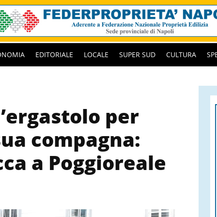
ONOMIA
EDITORIALE
LOCALE
SUPER SUD
CULTURA
SP
’ergastolo per
 sua compagna:
cca a Poggioreale