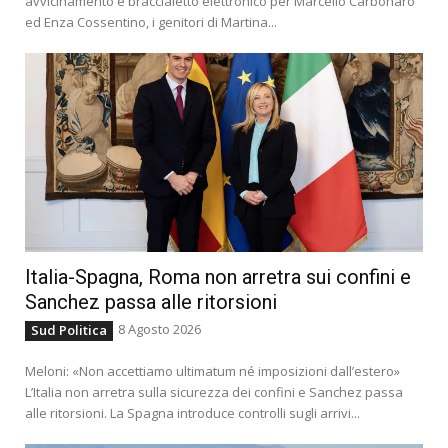
avvicinamento e braccialetto elettronico per Marcello Carbonaro
ed Enza Cossentino, i genitori di Martina...
Italia-Spagna, Roma non arretra sui confini e
Sanchez passa alle ritorsioni
8 Agosto 2026
Sud Politica
Meloni: «Non accettiamo ultimatum né imposizioni dall’estero»
L’Italia non arretra sulla sicurezza dei confini e Sanchez passa
alle ritorsioni. La Spagna introduce controlli sugli arrivi...