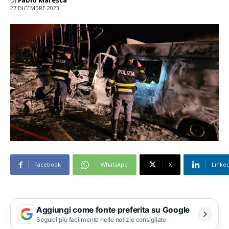
Di
Fabio Maresca
27 DICEMBRE 2023
Facebook
WhatsApp
X
Linke
Aggiungi come fonte preferita su Google
Seguici più facilmente nelle notizie consigliate