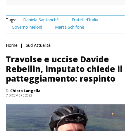
Tags:
Daniela Santanchè
Fratelli d'Italia
Governo Meloni
Marta Schifone
Home
Sud Attualità
Travolse e uccise Davide
Rebellin, imputato chiede il
patteggiamento: respinto
Di
Chiara Langella
7 DICEMBRE 2023