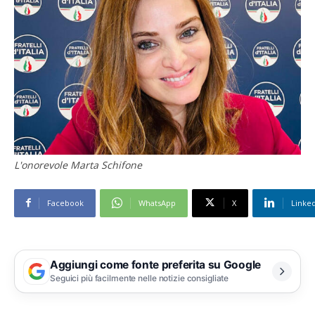
L'onorevole Marta Schifone
Facebook
WhatsApp
X
Linke
Aggiungi come fonte preferita su Google
Seguici più facilmente nelle notizie consigliate