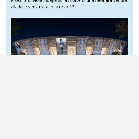
Procura di Nola indaga sulla morte di una neonata venuta
alla luce senza vita lo scorso 13...
Napoli, presentato il progetto del nuovo
stadio Maradona: investimento da 200
milioni
4 Agosto 2026
Locale
La capienza salirà a 63.300 posti dopo la riqualificazione
Più posti, nuovi settori, maggiore accessibilità e un