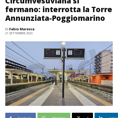
Circumvesuviana si
fermano: interrotta la Torre
Annunziata-Poggiomarino
Di
Fabio Maresca
21 SETTEMBRE 2023
Facebook
WhatsApp
X
Linke