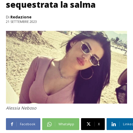
sequestrata la salma
Di
Redazione
21 SETTEMBRE 2023
Alessia Neboso
Facebook
WhatsApp
X
Linke