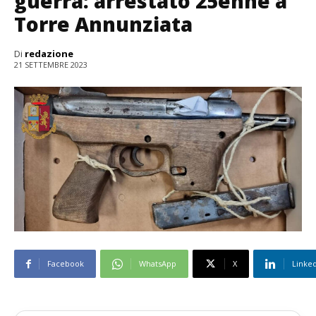
guerra: arrestato 25enne a
Torre Annunziata
Di
redazione
21 SETTEMBRE 2023
Facebook
WhatsApp
X
Linke