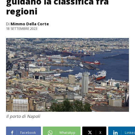
guidano la classifica fra
regioni
Di
Mimmo Della Corte
18 SETTEMBRE 2023
Il porto di Napoli
Facebook
WhatsApp
X
Linke