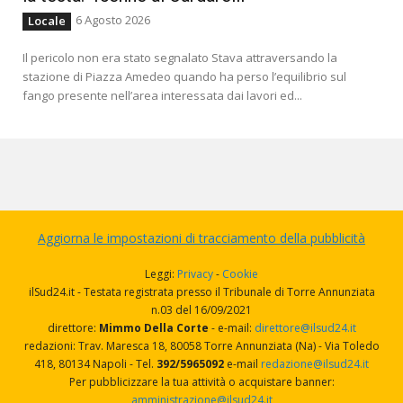
6 Agosto 2026
Locale
Il pericolo non era stato segnalato Stava attraversando la
stazione di Piazza Amedeo quando ha perso l’equilibrio sul
fango presente nell’area interessata dai lavori ed...
Aggiorna le impostazioni di tracciamento della pubblicità
Leggi:
Privacy
-
Cookie
ilSud24.it - Testata registrata presso il Tribunale di Torre Annunziata
n.03 del 16/09/2021
direttore:
Mimmo Della Corte
- e-mail:
direttore@ilsud24.it
redazioni: Trav. Maresca 18, 80058 Torre Annunziata (Na) - Via Toledo
418, 80134 Napoli - Tel.
392/5965092
e-mail
redazione@ilsud24.it
Per pubblicizzare la tua attività o acquistare banner:
amministrazione@ilsud24.it