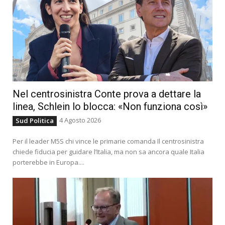
Nel centrosinistra Conte prova a dettare la
linea, Schlein lo blocca: «Non funziona così»
4 Agosto 2026
Sud Politica
Per il leader M5S chi vince le primarie comanda Il centrosinistra
chiede fiducia per guidare l’Italia, ma non sa ancora quale Italia
porterebbe in Europa....