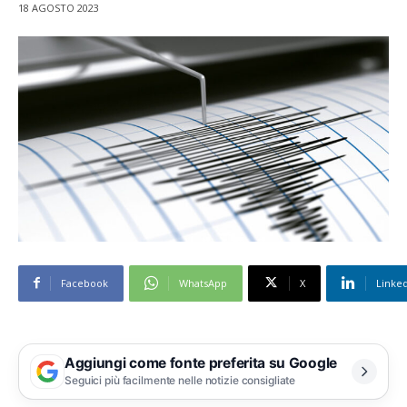
18 AGOSTO 2023
Facebook
WhatsApp
X
Linke
Aggiungi come fonte preferita su Google
Seguici più facilmente nelle notizie consigliate