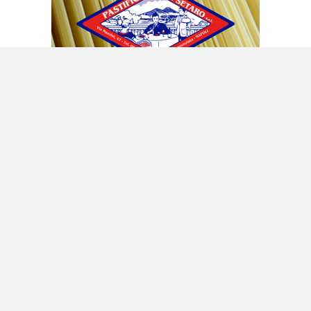
Potrebbe interessarti anche:
Coppia di
pensionati travolta e uccisa in
provincia di Avellino
Incidente in mare,
il marito di Adrienne
Vaughan: autorità italiane indaghino a fondo