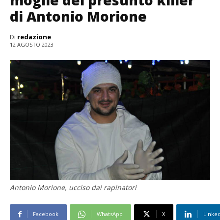
moglie del presunto killer
di Antonio Morione
Di
redazione
12 AGOSTO 2023
Antonio Morione, ucciso dai rapinatori
Facebook
WhatsApp
X
Linke