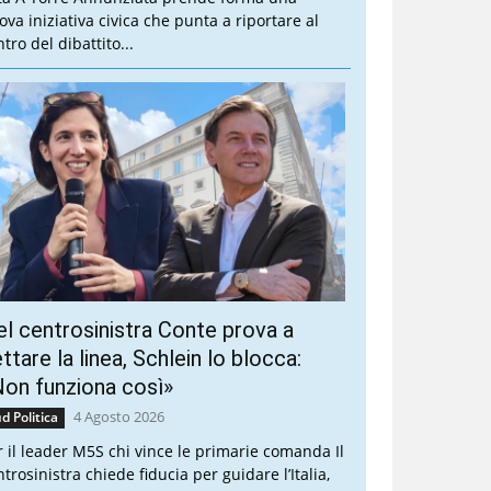
ova iniziativa civica che punta a riportare al
tro del dibattito...
l centrosinistra Conte prova a
ttare la linea, Schlein lo blocca:
on funziona così»
4 Agosto 2026
d Politica
r il leader M5S chi vince le primarie comanda Il
trosinistra chiede fiducia per guidare l’Italia,