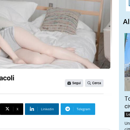
Al
To
ci
X
Linkedin
Telegram
Lo
Un
ci