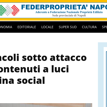
ONOMIA
EDITORIALE
LOCALE
SUPER SUD
CULTURA
SP
coli sotto attacco
ontenuti a luci
ina social