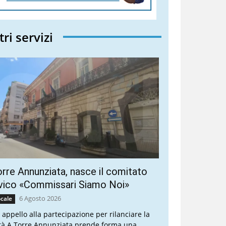
tri servizi
rre Annunziata, nasce il comitato
vico «Commissari Siamo Noi»
6 Agosto 2026
cale
 appello alla partecipazione per rilanciare la
ttà A Torre Annunziata prende forma una