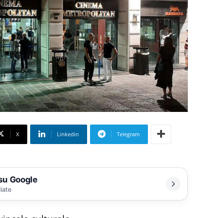
X
Linkedin
Telegram
 su Google
liate