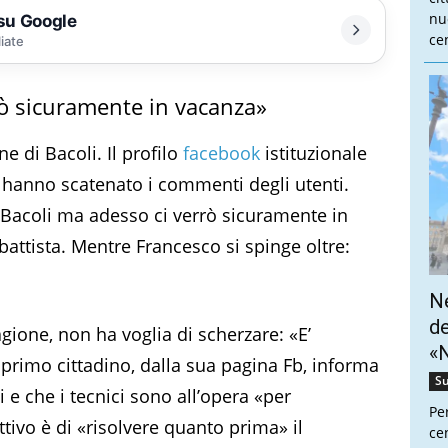
nu
 su Google
cen
liate
rrò sicuramente in vacanza»
e di Bacoli. Il profilo
facebook
istituzionale
e hanno scatenato i commenti degli utenti.
Bacoli ma adesso ci verrò sicuramente in
ttista. Mentre Francesco si spinge oltre:
Ne
de
gione, non ha voglia di scherzare: «E’
«N
Il primo cittadino, dalla sua pagina Fb, informa
Su
e che i tecnici sono all’opera «per
Pe
ettivo è di «risolvere quanto prima» il
cen