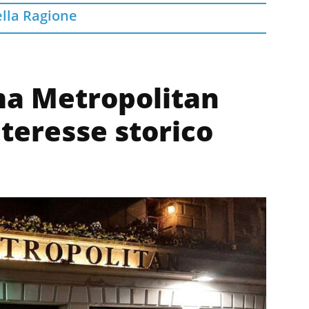
ella Ragione
ema Metropolitan
nteresse storico