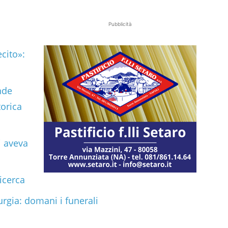
Pubblicità
ecito»:
nde
torica
i aveva
icerca
urgia: domani i funerali